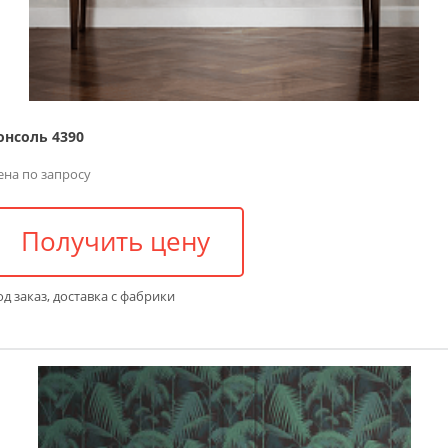
онсоль 4390
ена по запросу
Получить цену
д заказ, доставка с фабрики