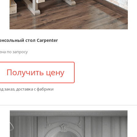
онсольный стол Carpenter
ена по запросу
Получить цену
д заказ, доставка с фабрики