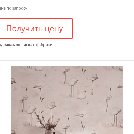
ена по запросу
Получить цену
д заказ, доставка с фабрики