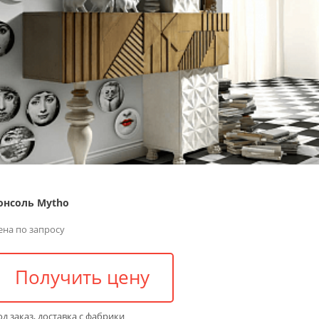
онсоль Mytho
ена по запросу
Получить цену
д заказ, доставка с фабрики