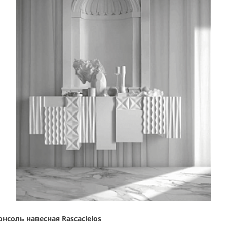
онсоль навесная Rascacielos