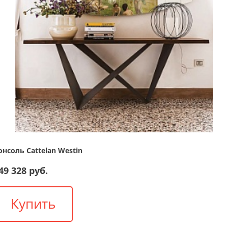
онсоль Cattelan Westin
49 328 руб.
Купить