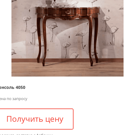
онсоль 4050
ена по запросу
Получить цену