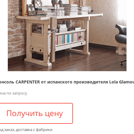
онсоль CARPENTER от испанского производителя Lola Glamo
ена по запросу
Получить цену
д заказ, доставка с фабрики