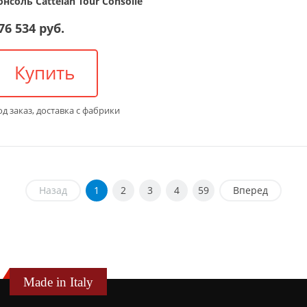
онсоль Cattelan Tour Consolle
76 534 руб.
Купить
д заказ, доставка с фабрики
Назад
1
2
3
4
59
Вперед
Made in Italy