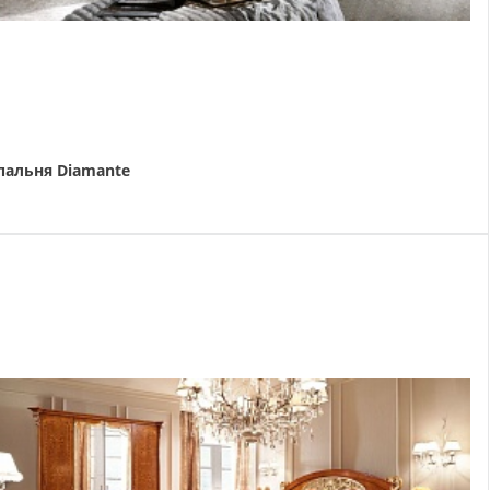
пальня Diamante