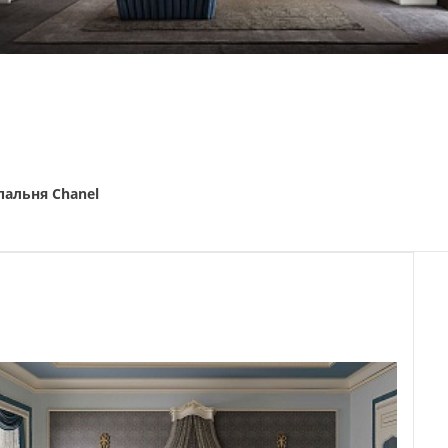
пальня Chanel