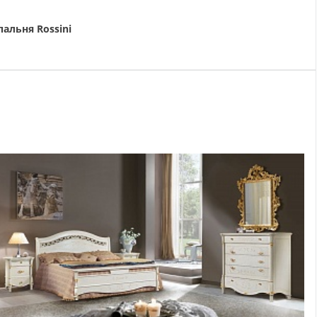
пальня Rossini