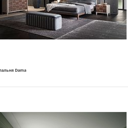
пальня Dama