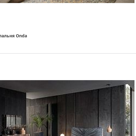
пальня Onda