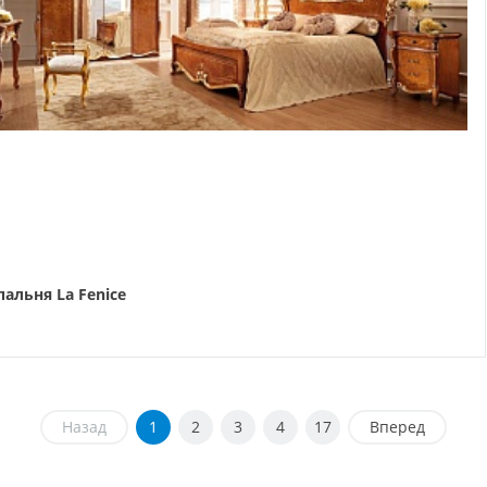
пальня La Fenice
Назад
1
2
3
4
17
Вперед