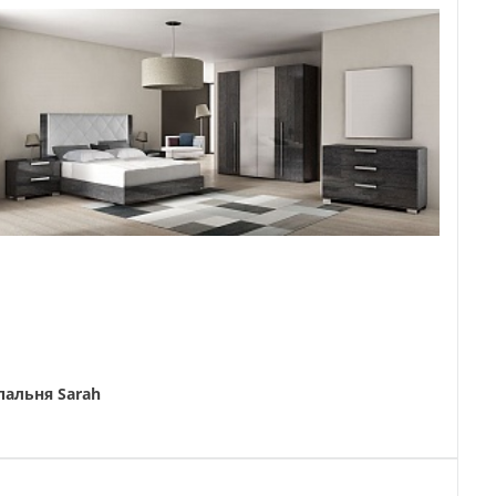
пальня Sarah