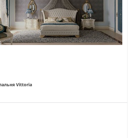
пальня Vittoria