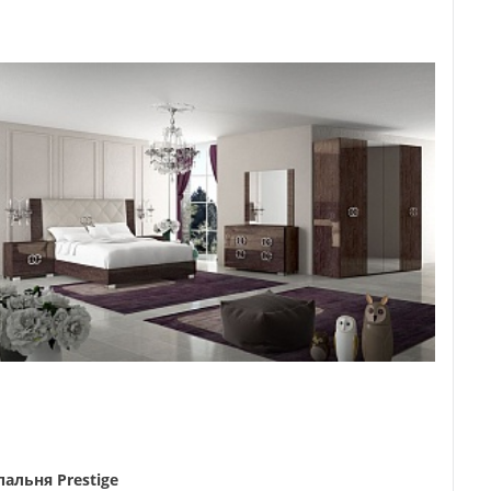
пальня Prestige