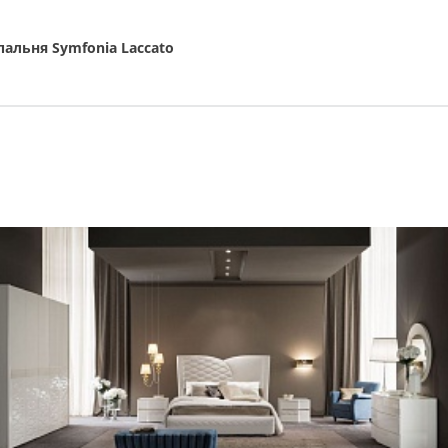
пальня Symfonia Laccato