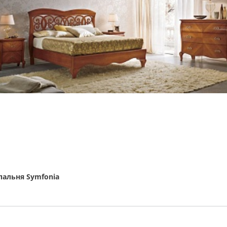
пальня Symfonia