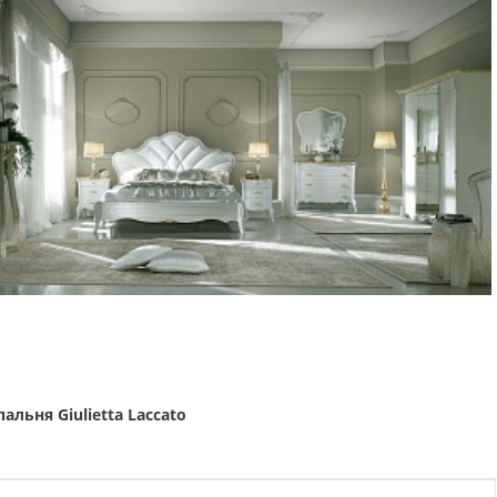
пальня Giulietta Laccato