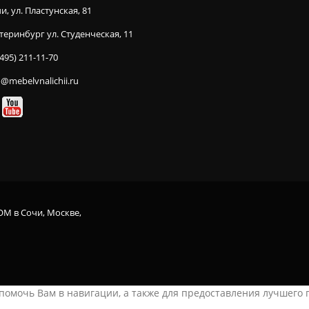
и, ул. Пластунская, 81
теринбург ул. Студенческая, 11
(495) 211-11-70
o@mebelvnalichii.ru
OM в Сочи, Москве,
ы помочь Вам в навигации, а также для предоставления лучшего