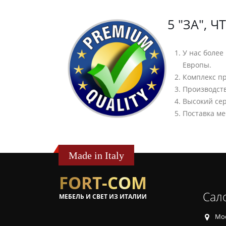
5 "ЗА", 
У нас более
Европы.
Комплекс пр
Производств
Высокий се
Поставка ме
Made in Italy
FORT-COM
Сал
МЕБЕЛЬ И СВЕТ ИЗ ИТАЛИИ
Мос