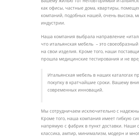
вашему жилью тот неповторимый итальянски
как офисы, частные дома, квартиры, помещен
компаний, подобных нашей, очень высока, м
индустрии.
Наша компания выбрала направление «италья
что итальянская мебель – это своеобразный
на свои изделия. Кроме того, наши поставщ
прошла медицинские тестирования и не вр
Итальянская мебель в наших каталогах п
покупку в кратчайшие сроки. Вашему вни
современных инноваций.
Мы сотрудничаем исключительно с надежным
Кроме того, наша компания имеет гибкую сис
напрямую с фабрик в пункт доставки. Наши 
классика, ампир, минимализм, модерн и мног