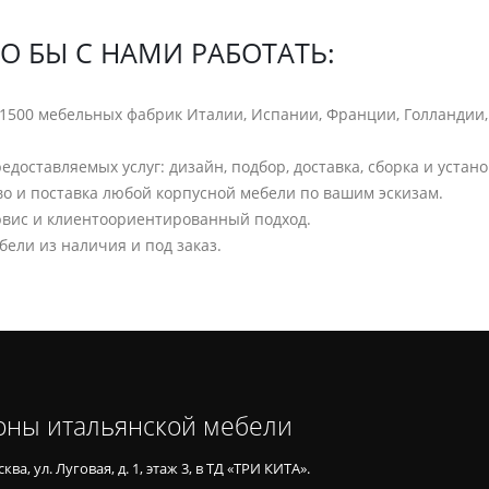
ЧТО БЫ С НАМИ РАБОТАТЬ:
 1500 мебельных фабрик Италии, Испании, Франции, Голландии,
едоставляемых услуг: дизайн, подбор, доставка, сборка и устано
о и поставка любой корпусной мебели по вашим эскизам.
рвис и клиентоориентированный подход.
бели из наличия и под заказ.
оны итальянской мебели
ква, ул. Луговая, д. 1, этаж 3, в ТД «ТРИ КИТА».