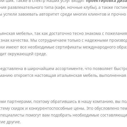
й шик. Также в спектр наших услуг входит
проектировка диз
ия развлекательного типа (кафе, ночные клубы), а также гости
ы успели завоевать авторитет среди многих клиентов и прочно
нская мебель», так как достаточно тесно знакома с пожелания
 знак качества. Мы сотрудничаем только с надежными произво
ики имеют все необходимые сертификаты международного образ
едит окружающей среде.
редставлена в широчайшем ассортименте, что позволяет быстр
манию откроется настоящая итальянская мебель, выполненная
и партнерами, поэтому обратившись в нашу компанию, вы пол
тему скидок и конкурентоспособные цены. Это обусловлено тем
специалисты помогут вам подобрать необходимые составляющие
ие другие.