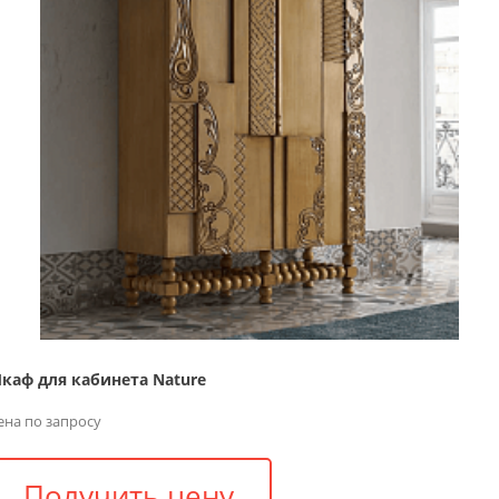
каф для кабинета Nature
ена по запросу
Получить цену