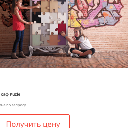
каф Puzle
ена по запросу
Получить цену