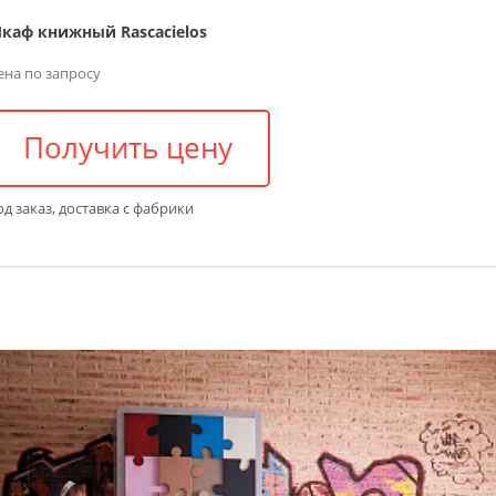
каф книжный Rascacielos
ена по запросу
Получить цену
д заказ, доставка с фабрики