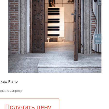
каф Piano
ена по запросу
Получить цену