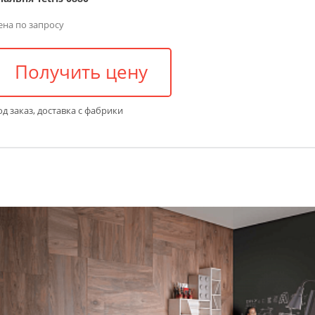
ена по запросу
Получить цену
д заказ, доставка с фабрики