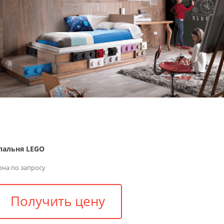
пальня LEGO
ена по запросу
Получить цену