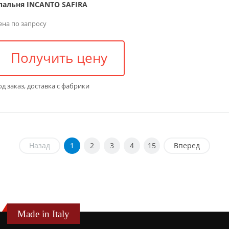
пальня INCANTO SAFIRA
ена по запросу
Получить цену
д заказ, доставка с фабрики
Назад
1
2
3
4
15
Вперед
Made in Italy