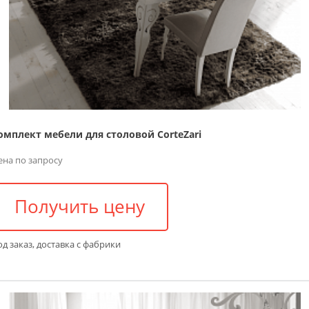
омплект мебели для столовой CorteZari
ена по запросу
Получить цену
д заказ, доставка с фабрики