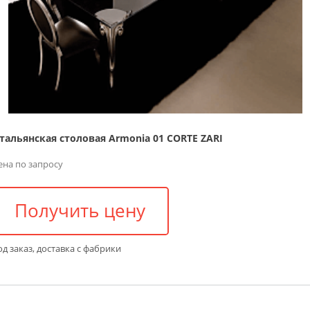
тальянская столовая Armonia 01 CORTE ZARI
ена по запросу
Получить цену
д заказ, доставка с фабрики