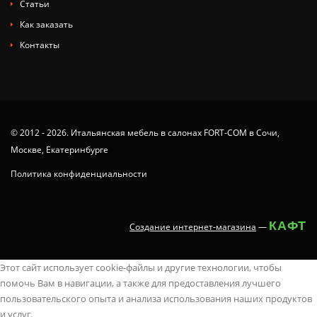
Статьи
Как заказать
Контакты
© 2012 - 2026. Итальянская мебель в салонах FORT-COM в Сочи,
Москве, Екатеринбурге
Политика конфиденциальности
КАФТ
Создание интернет-магазина
—
tamil
x
animaltube
deshi
juy-
ang
you
ang
nude
neha
latest
سكس
masaladei
xx.videos
dissidia
Этот сайт использует cookie-файлы и другие технологии, чтобы
regional
videoa
analpornstars.info
sex
703
probinsyano
poron
probinsyano
beach
sharma
indian
كلاسيكى
indianvtube.com
videomegaporn.mobi
hentai
помочь Вам в навигации, а также для предоставления лучшего
sex
fucktubex.net
www.sex
cunnilingusporntrends.com
javvids.net
june
koporn.net
march
in
sex
sex
مترجم
best
alison
hentaichaos.com
пользовательского опыта и анализа использования наших продуктов
stories
kamapisachi..com
video
rekadance
仲
21
desi
15
india
onlypornvide.mobi
videos
wapoz.info
boob
tyler
hentai
и услуг.