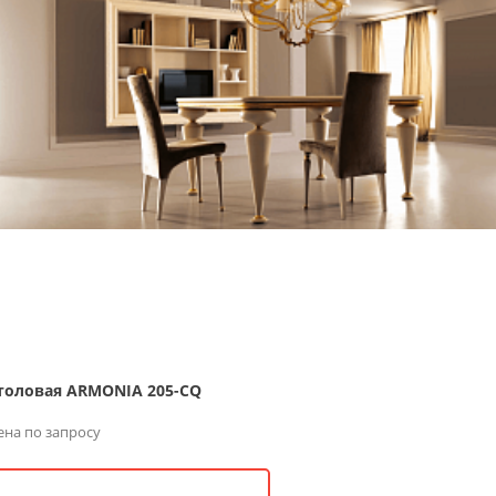
толовая ARMONIA 205-CQ
ена по запросу