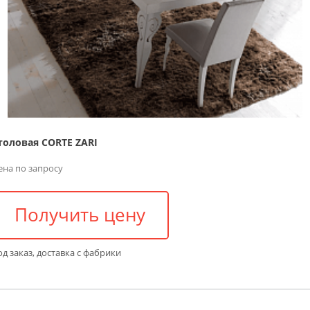
толовая CORTE ZARI
ена по запросу
Получить цену
д заказ, доставка с фабрики