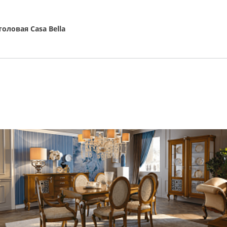
толовая Casa Bella