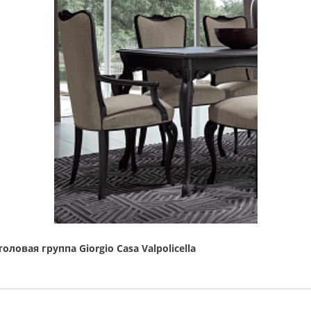
тoлoвaя гpуппa Giorgio Casa Valpolicella