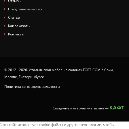
Отзывы
Представительство
Статьи
Как заказать
Контакты
© 2012 - 2026. Итальянская мебель в салонах FORT-COM в Сочи,
Москве, Екатеринбурге
Политика конфиденциальности
КАФТ
Создание интернет-магазина
—
tamil
x
animaltube
deshi
juy-
ang
you
ang
nude
neha
latest
سكس
masaladei
xx.videos
dissidia
Этот сайт использует cookie-файлы и другие технологии, чтобы