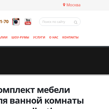
Москва
11-70
АЛИИ
ШОУ-РУМЫ
УСЛУГИ
О НАС
КОНТАКТЫ
омплект мебели
ля ванной комнаты