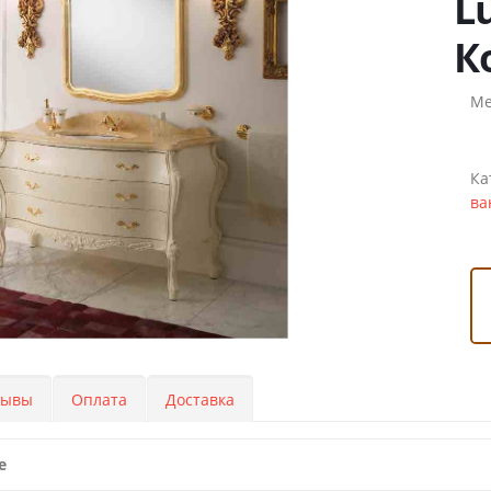
L
К
Ме
Ка
ва
зывы
Оплата
Доставка
е