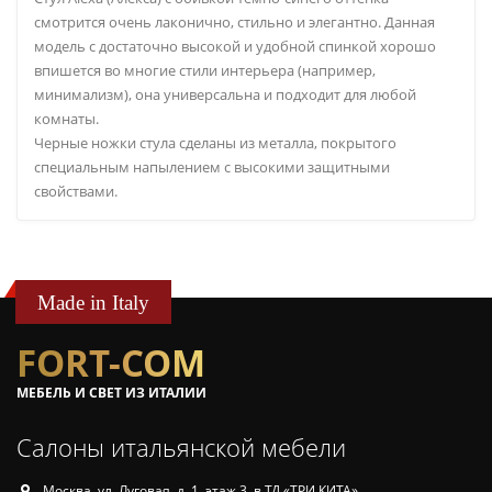
смотрится очень лаконично, стильно и элегантно. Данная
модель с достаточно высокой и удобной спинкой хорошо
впишется во многие стили интерьера (например,
минимализм), она универсальна и подходит для любой
комнаты.
Черные ножки стула сделаны из металла, покрытого
специальным напылением с высокими защитными
свойствами.
Made in Italy
FORT-COM
МЕБЕЛЬ И СВЕТ ИЗ ИТАЛИИ
Салоны итальянской мебели
Москва, ул. Луговая, д. 1, этаж 3, в ТД «ТРИ КИТА».