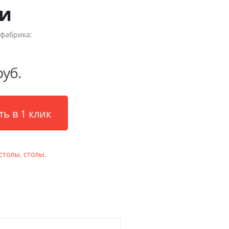
и
фабрика:
руб.
ть в 1 клик
столы
,
столы
.