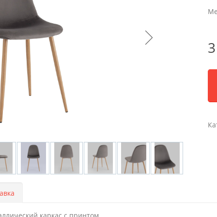
Ме
3
Ка
авка
аллический каркас с принтом