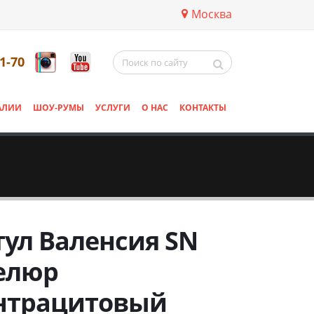
Москва
11-70
АЛИИ
ШОУ-РУМЫ
УСЛУГИ
О НАС
КОНТАКТЫ
тул Валенсия SN
елюр
нтрацитовый