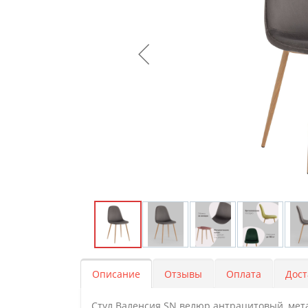
Описание
Отзывы
Оплата
Дост
Стул Валенсия SN велюр антрацитовый, мет