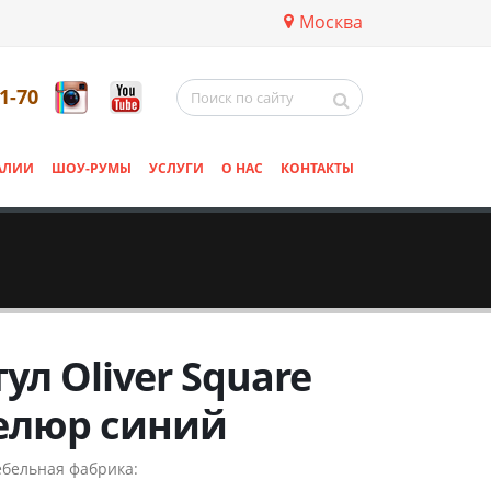
Москва
11-70
АЛИИ
ШОУ-РУМЫ
УСЛУГИ
О НАС
КОНТАКТЫ
тул Oliver Square
елюр синий
бельная фабрика: