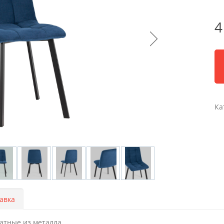
4
Ка
авка
ратные из металла