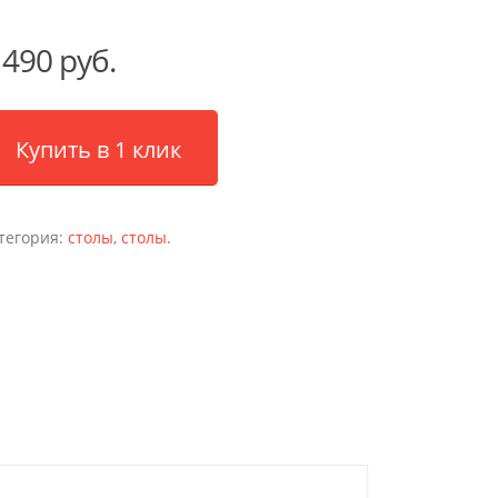
 490 руб.
Купить в 1 клик
тегория:
столы
,
столы
.