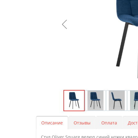
Описание
Отзывы
Оплата
Дост
Стул Oliver Square велюр синий ножки квад