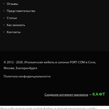
Отзывы
Представительство
Статьи
Как заказать
Контакты
© 2012 - 2026. Итальянская мебель в салонах FORT-COM в Сочи,
Москве, Екатеринбурге
Политика конфиденциальности
КАФТ
Создание интернет-магазина
—
tamil
x
animaltube
deshi
juy-
ang
you
ang
nude
neha
latest
سكس
masaladei
xx.videos
dissidia
Этот сайт использует cookie-файлы и другие технологии, чтобы