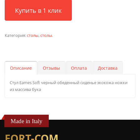
Купить в 1 клик
Категория:
столы
,
столы
.
Описание
Отзывы
Оплата
Доставка
Стул Eames Soft черный обеденный сиденье экокожа ножки
из массива бука
Made in Italy
FORT-COM