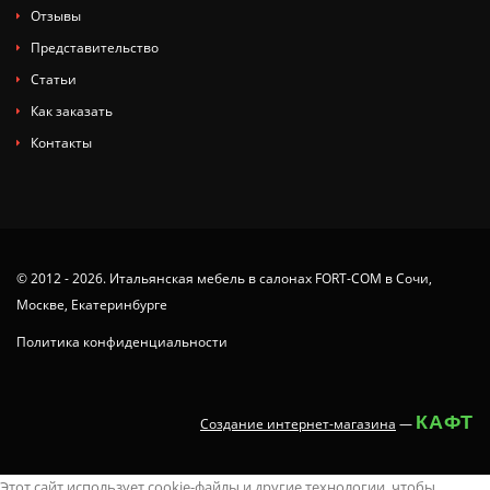
Отзывы
Представительство
Статьи
Как заказать
Контакты
© 2012 - 2026. Итальянская мебель в салонах FORT-COM в Сочи,
Москве, Екатеринбурге
Политика конфиденциальности
КАФТ
Создание интернет-магазина
—
tamil
x
animaltube
deshi
juy-
ang
you
ang
nude
neha
latest
سكس
masaladei
xx.videos
dissidia
Этот сайт использует cookie-файлы и другие технологии, чтобы