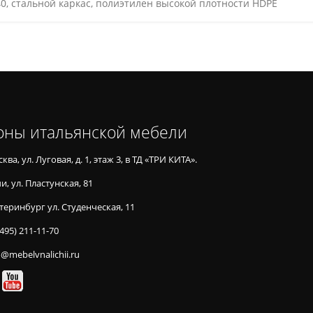
0, стальной каркас, полиэтилен высокой плотности HDPE
оны итальянской мебели
ква, ул. Луговая, д. 1, этаж 3, в ТД «ТРИ КИТА».
и, ул. Пластунская, 81
теринбург ул. Студенческая, 11
(495) 211-11-70
o@mebelvnalichii.ru