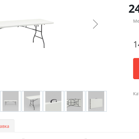
2
Ме
1
Ка
авка