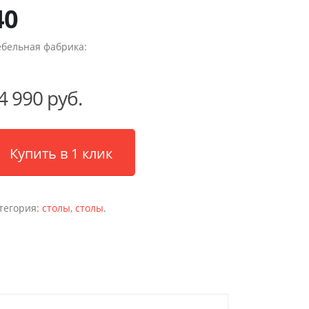
40
бельная фабрика:
4 990 руб.
Купить в 1 клик
тегория:
столы
,
столы
.