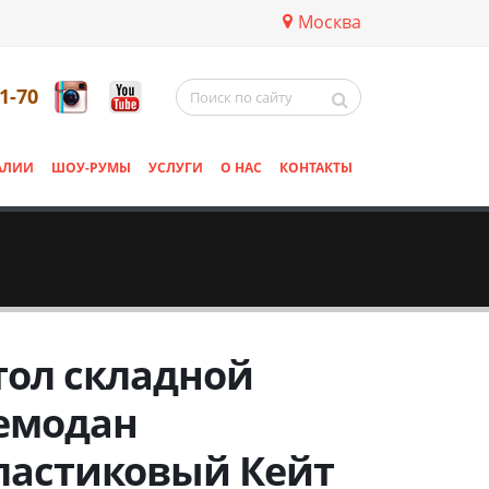
Москва
11-70
АЛИИ
ШОУ-РУМЫ
УСЛУГИ
О НАС
КОНТАКТЫ
тол складной
емодан
ластиковый Кейт