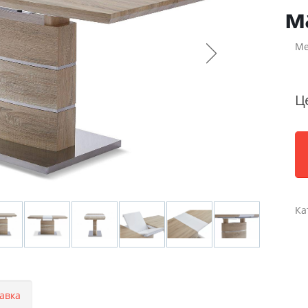
м
Ме
Ц
Ка
авка