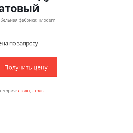
атовый
бельная фабрика:
IModern
ена по запросу
Получить цену
тегория:
столы
,
столы
.