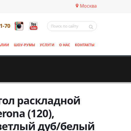
Москва
11-70
АЛИИ
ШОУ-РУМЫ
УСЛУГИ
О НАС
КОНТАКТЫ
тол раскладной
rona (120),
ветлый дуб/белый