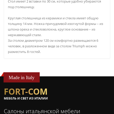
Стол имеет 2 вставки по 30 см, которые удобно убираются
под столешницу.
Круглая столешница из керамики и стекла имеет общую
толщину 14 мм. Ножка причудливой изогнутой формы – из
шпона ореха и стекловолокна, круглое основание – из
нержавеющей стали.
За столом диаметром 120 см комфортно размещаются 6
человек, в разложенном виде за столом Triumph можно
разместить 8 гостей.
Made in Italy
FORT-COM
МЕБЕЛЬ И СВЕТ ИЗ ИТАЛИИ
Салоны итальянской мебели