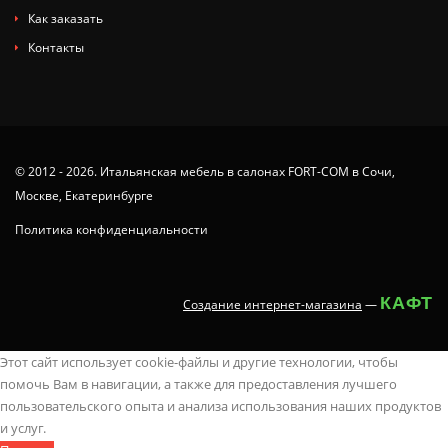
Как заказать
Контакты
© 2012 - 2026. Итальянская мебель в салонах FORT-COM в Сочи,
Москве, Екатеринбурге
Политика конфиденциальности
КАФТ
Создание интернет-магазина
—
tamil
x
animaltube
deshi
juy-
ang
you
ang
nude
neha
latest
سكس
masaladei
xx.videos
dissidia
Этот сайт использует cookie-файлы и другие технологии, чтобы
regional
videoa
analpornstars.info
sex
703
probinsyano
poron
probinsyano
beach
sharma
indian
كلاسيكى
indianvtube.com
videomegaporn.mobi
hentai
помочь Вам в навигации, а также для предоставления лучшего
sex
fucktubex.net
www.sex
cunnilingusporntrends.com
javvids.net
june
koporn.net
march
in
sex
sex
مترجم
best
alison
hentaichaos.com
пользовательского опыта и анализа использования наших продуктов
stories
kamapisachi..com
video
rekadance
仲
21
desi
15
india
onlypornvide.mobi
videos
wapoz.info
boob
tyler
hentai
и услуг.