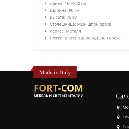
Длина: 160/200 см
Ширина: 90 см
Высота: 76 см
Столешница: MDF, шпон ореха
Каркас: Металл
Ножки: Массив дерева, шпон ореха
Made in Italy
FORT-COM
Сал
МЕБЕЛЬ И СВЕТ ИЗ ИТАЛИИ
Мос
Соч
Ека