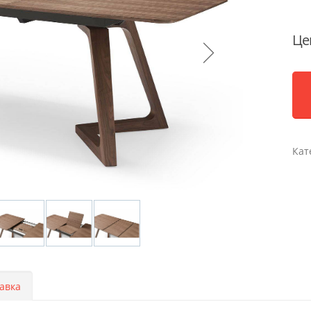
Це
Кат
авка