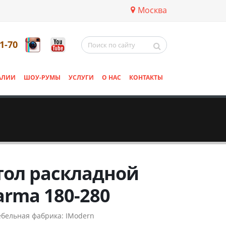
Москва
11-70
АЛИИ
ШОУ-РУМЫ
УСЛУГИ
О НАС
КОНТАКТЫ
тол раскладной
arma 180-280
бельная фабрика:
IModern