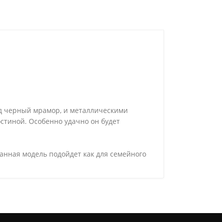
од черный мрамор, и металлическими
остиной. Особенно удачно он будет
данная модель подойдет как для семейного