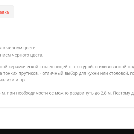
авка
м в черном цвете
нием черного цвета.
ьной керамической столешницей с текстурой, стилизованной п
тонких прутиков, - отличный выбор для кухни или столовой, г
имализм и пр.
 м, при необходимости ее можно раздвинуть до 2,8 м. Поэтому 