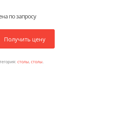
ена по запросу
Получить цену
тегория:
столы
,
столы
.