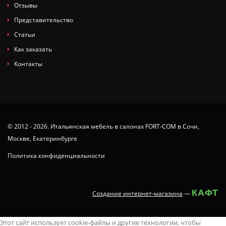
Отзывы
Представительство
Статьи
Как заказать
Контакты
© 2012 - 2026. Итальянская мебель в салонах FORT-COM в Сочи,
Москве, Екатеринбурге
Политика конфиденциальности
КАФТ
Создание интернет-магазина
—
tamil
x
animaltube
deshi
juy-
ang
you
ang
nude
neha
latest
سكس
masaladei
xx.videos
dissidia
Этот сайт использует cookie-файлы и другие технологии, чтобы