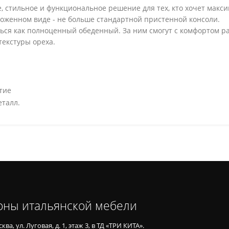
ое, стильное и функциональное решение для тех, кто хочет мак
сложенном виде - не больше стандартной пристенной консоли.
ься как полноценный обеденный. За ним смогут с комфортом раз
текстуры ореха.
тие
еталл.
оны итальянской мебели
ква, ул. Луговая, д. 1, этаж 3, в ТД «ТРИ КИТА».