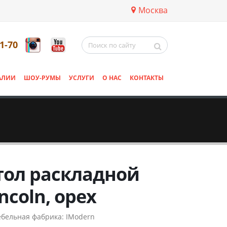
Москва
11-70
АЛИИ
ШОУ-РУМЫ
УСЛУГИ
О НАС
КОНТАКТЫ
тол раскладной
incoln, орех
бельная фабрика:
IModern