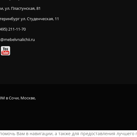
и, ул. Пластунская, 81
теринбург ул. Студенческая, 11
(495) 211-11-70
o@mebelvnalichii.ru
OM в Сочи, Москве,
ы помочь Вам в навигации, а также для предоставления лучшего