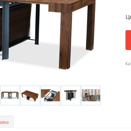
Ц
Ка
авка