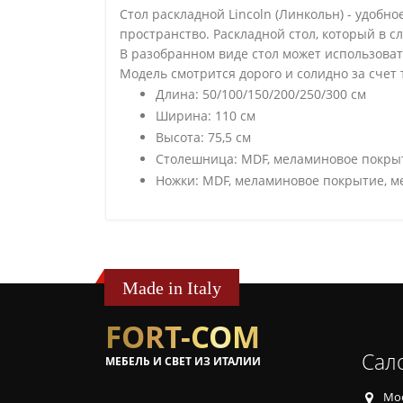
Стол раскладной Lincoln (Линкольн) - удобн
пространство. Раскладной стол, который в 
В разобранном виде стол может использоват
Модель смотрится дорого и солидно за счет 
Длина: 50/100/150/200/250/300 см
Ширина: 110 см
Высота: 75,5 см
Столешница: MDF, меламиновое покры
Ножки: MDF, меламиновое покрытие, м
Made in Italy
FORT-COM
Сал
МЕБЕЛЬ И СВЕТ ИЗ ИТАЛИИ
Мос