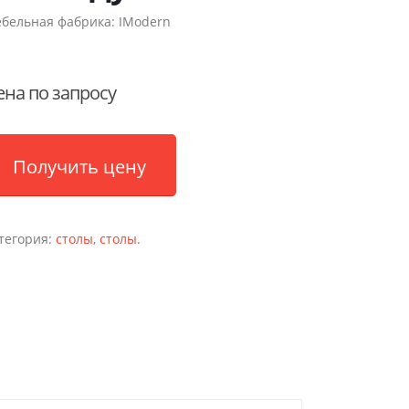
бельная фабрика:
IModern
ена по запросу
Получить цену
тегория:
столы
,
столы
.