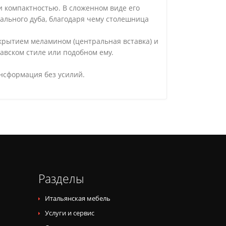
 и компактностью. В сложенном виде его
ального дуба, благодаря чему столешница
крытием меламином (центральная вставка) и
авском стиле или подобном ему.
ансформация без усилий.
Разделы
Итальянская мебель
Услуги и сервис