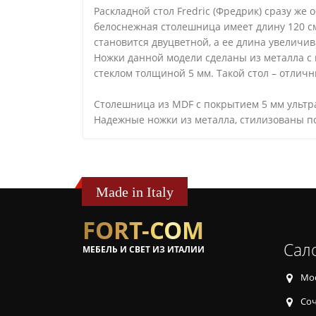
Раскладной стол Fredric (Фредрик) сразу же
белоснежная столешница имеет длину 120 см
становится двуцветной, а ее длина увеличив
Ножки данной модели сделаны из металла с
стеклом толщиной 5 мм. Такой стол – отлич
Столешница из MDF c покрытием 5 мм ультра
Надежные ножки из металла, стилизованы по
Made in Italy
FORT-COM
Сал
МЕБЕЛЬ И СВЕТ ИЗ ИТАЛИИ
Мос
Соч