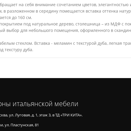
 обращает на себя внимание сочетанием цветов, элегантностью
, в разложенном в середину помещается вставка оттенка натур
ается до 160 см.
 покрытием под натуральное дерево, столешница – из МДФ с по
ный выбор для небольшого помещения, оформленного в скандин
белым стеклом. Вставка - меламин с текстурой дуба, легкая тр
д текстуру дуба.
оны итальянской мебели
ква, ул. Луговая, д. 1, этаж 3, в ТД «ТРИ КИТА».
и, ул. Пластунская, 81