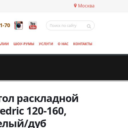
Москва
11-70
АЛИИ
ШОУ-РУМЫ
УСЛУГИ
О НАС
КОНТАКТЫ
тол раскладной
edric 120-160,
елый/дуб