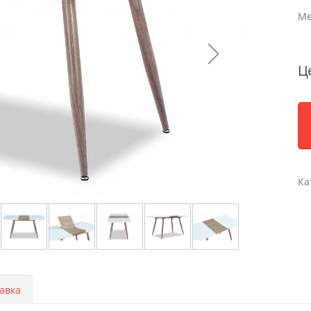
Ме
Ц
Ка
авка