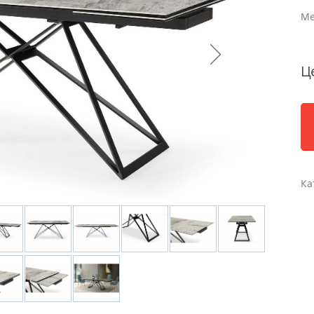
Ме
Ц
Ка