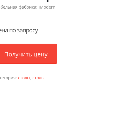
бельная фабрика:
IModern
ена по запросу
Получить цену
тегория:
столы
,
столы
.