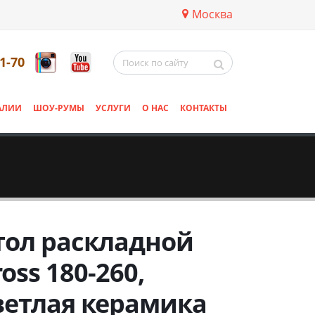
Москва
11-70
АЛИИ
ШОУ-РУМЫ
УСЛУГИ
О НАС
КОНТАКТЫ
тол раскладной
ross 180-260,
ветлая керамика