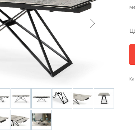
Ме
Ц
Ка