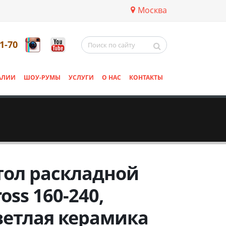
Москва
11-70
АЛИИ
ШОУ-РУМЫ
УСЛУГИ
О НАС
КОНТАКТЫ
тол раскладной
ross 160-240,
ветлая керамика