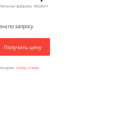
бельная фабрика:
IModern
ена по запросу
Получить цену
тегория:
столы
,
столы
.