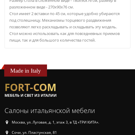
Размер стола в сложенном виде - 180х90х76 см, размер в
разложенном виде - 270х90х76 см.
Стол имеет 2 вставки по 45 см, которые удобно убираются
под столешницу. Механизмы торцевого раздвижения
позволяют легко раскладывать и складывать эту модель.
Стол можно использовать как для повседневных приемов
пищи, так и для большого количества гостей.
Made in Italy
FORT-COM
МЕБЕЛЬ И СВЕТ ИЗ ИТАЛИИ
Салоны итальянской мебели
Москва, ул. Луговая, д. 1, этаж 3, в ТД «ТРИ КИТА».
Сочи, ул. Пластунская, 81