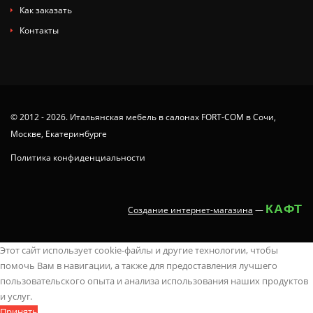
Как заказать
Контакты
© 2012 - 2026. Итальянская мебель в салонах FORT-COM в Сочи,
Москве, Екатеринбурге
Политика конфиденциальности
КАФТ
Создание интернет-магазина
—
tamil
x
animaltube
deshi
juy-
ang
you
ang
nude
neha
latest
سكس
masaladei
xx.videos
dissidia
Этот сайт использует cookie-файлы и другие технологии, чтобы
regional
videoa
analpornstars.info
sex
703
probinsyano
poron
probinsyano
beach
sharma
indian
كلاسيكى
indianvtube.com
videomegaporn.mobi
hentai
помочь Вам в навигации, а также для предоставления лучшего
sex
fucktubex.net
www.sex
cunnilingusporntrends.com
javvids.net
june
koporn.net
march
in
sex
sex
مترجم
best
alison
hentaichaos.com
пользовательского опыта и анализа использования наших продуктов
stories
kamapisachi..com
video
rekadance
仲
21
desi
15
india
onlypornvide.mobi
videos
wapoz.info
boob
tyler
hentai
и услуг.
slutswile.com
videos
村
2022
srx
2022
pornogaga.net
hind
tubzolina.mobi
افلام
sucking
xnxx
innocence
Принять