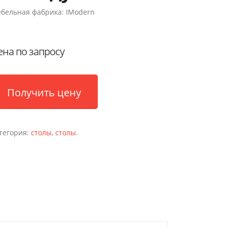
бельная фабрика:
IModern
ена по запросу
Получить цену
тегория:
столы
,
столы
.