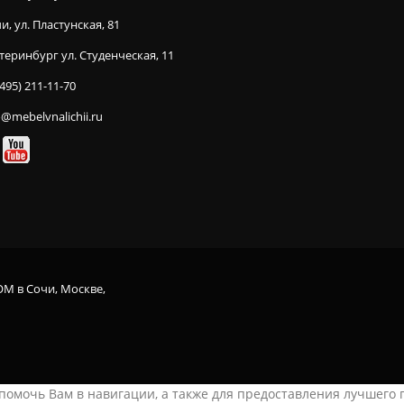
и, ул. Пластунская, 81
теринбург ул. Студенческая, 11
(495) 211-11-70
o@mebelvnalichii.ru
OM в Сочи, Москве,
ы помочь Вам в навигации, а также для предоставления лучшего