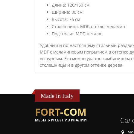
Длина: 120/160 см
Ширина: 80 см
Высота: 76 см
Столешница: MDF, стекло, меламин
Подстолье: MDF, металл.
Удобный и по-настоящему стильный раздвижн
MDF с меламиновым покрытием в оттенке дуб
вычурным. Его можно удачно комбинировать
столешницы и в другом оттенке дерева.
Made in Italy
FORT-COM
Сал
МЕБЕЛЬ И СВЕТ ИЗ ИТАЛИИ
Мос