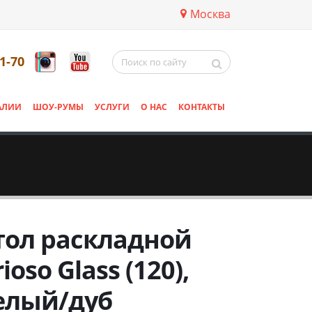
Москва
11-70
АЛИИ
ШОУ-РУМЫ
УСЛУГИ
О НАС
КОНТАКТЫ
тол раскладной
ioso Glass (120),
елый/дуб