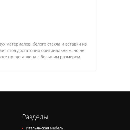
х материалов: белого стекла и вставки из
ает стол достаточно оригинальным, но не
акже представлена с большим размером
Разделы
Итальянская мебель