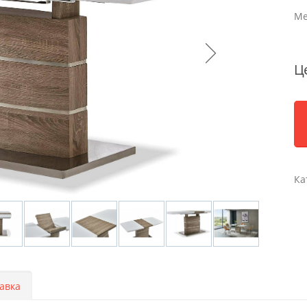
Ме
Ц
Ка
авка