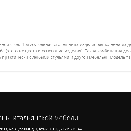
ой стол. Прямоугольная столешница изделия выполнена из дву
а (этого же цвета и основание изделия). Такая комбинация дел
 практически с любыми стульями и другой мебелью. Модель т
оны итальянской мебели
ква, ул. Луговая, д. 1, этаж 3, в ТД «ТРИ КИТА».