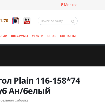
Москва
11-70
АЛИИ
ШОУ-РУМЫ
УСЛУГИ
О НАС
КОНТАКТЫ
тол Plain 116-158*74
уб Ан/белый
бельная фабрика: