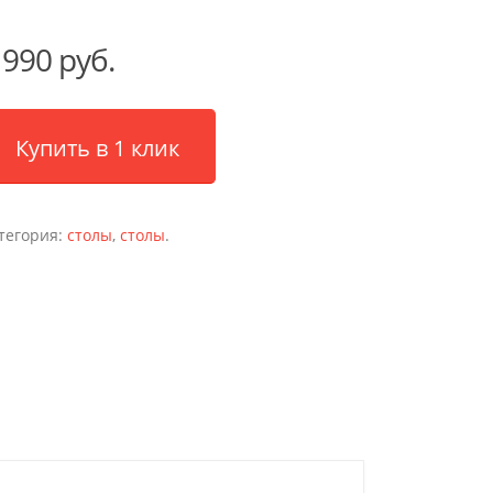
 990 руб.
Купить в 1 клик
тегория:
столы
,
столы
.