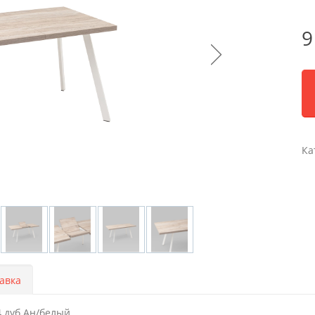
9
Ка
авка
4 дуб Ан/белый