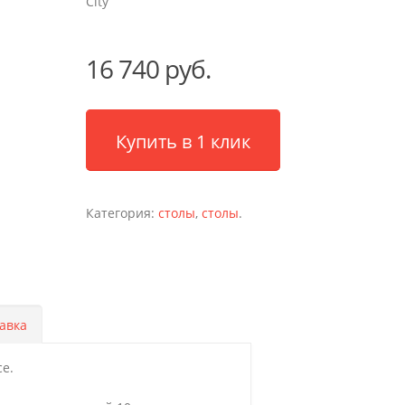
City
16 740 руб.
Купить в 1 клик
Категория:
столы
,
столы
.
авка
е.