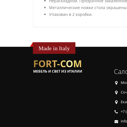
Нераскладной. Прозрачное закаленное
Металлические ножки стола окрашены 
Упакован в 2 коробки.
Made in Italy
FORT-COM
Сал
МЕБЕЛЬ И СВЕТ ИЗ ИТАЛИИ
Мос
Соч
Ека
+7 
inf