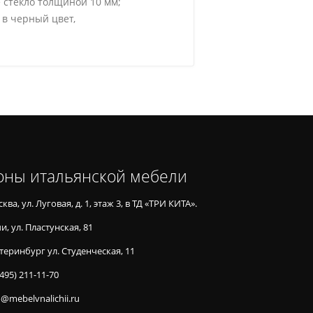
 стекло толщиной 10 мм;
в черный цвет,
оны итальянской мебели
ква, ул. Луговая, д. 1, этаж 3, в ТД «ТРИ КИТА».
и, ул. Пластунская, 81
теринбург ул. Студенческая, 11
(495) 211-11-70
o@mebelvnalichii.ru