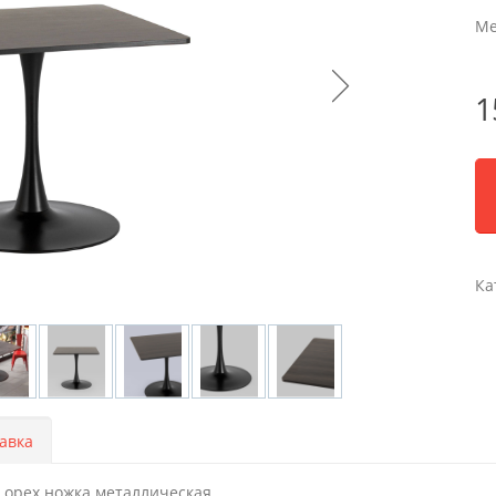
Ме
1
Ка
авка
 орех ножка металлическая