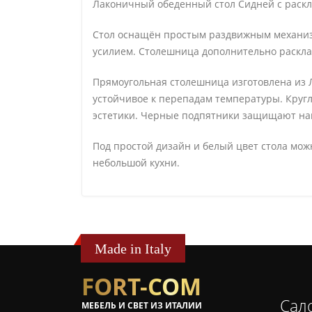
Лаконичный обеденный стол Сидней с раск
Стол оснащён простым раздвижным механизм
усилием. Столешница дополнительно расклад
Прямоугольная столешница изготовлена из Л
устойчивое к перепадам температуры. Круг
эстетики. Черные подпятники защищают на
Под простой дизайн и белый цвет стола мо
небольшой кухни.
Made in Italy
FORT-COM
Сал
МЕБЕЛЬ И СВЕТ ИЗ ИТАЛИИ