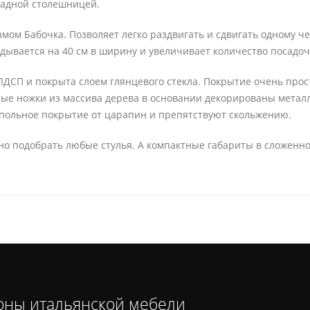
ладной столешницей.
ом Бабочка. Позволяет легко раздвигать и сдвигать одному 
ывается на 40 см в ширину и увеличивает количество посадоч
ДСП и покрыта слоем глянцевого стекла. Покрытие очень прост
лые ножки из массива дерева в основании декорированы металл
польное покрытие от царапин и препятствуют скольжению.
жно подобрать любые стулья. А компактные габариты в сложенн
оны итальянской мебели