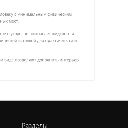
человеку с минимальным физическим
ных мест.
ое в уходе, не впитывает жидкость и
ической вставкой для практичности и
ом виде позволяют дополнить интерьер
Разделы