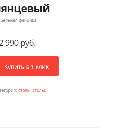
лянцевый
бельная фабрика:
2 990 руб.
Купить в 1 клик
тегория:
столы
,
столы
.