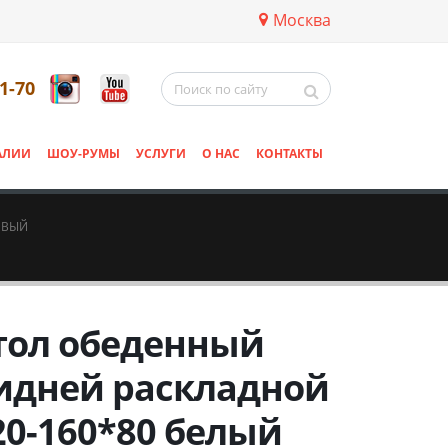
Москва
11-70
АЛИИ
ШОУ-РУМЫ
УСЛУГИ
О НАС
КОНТАКТЫ
ЕВЫЙ
тол обеденный
идней раскладной
20-160*80 белый