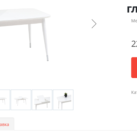
г
Ме
2
Ка
авка