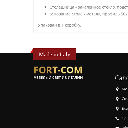
Столешница - закаленное стекло, подс
основание стола - металл, профиль 50х
Упакован в 1 коробку.
Made in Italy
FORT-COM
Сал
МЕБЕЛЬ И СВЕТ ИЗ ИТАЛИИ
Мос
Соч
Ека
+7 
inf