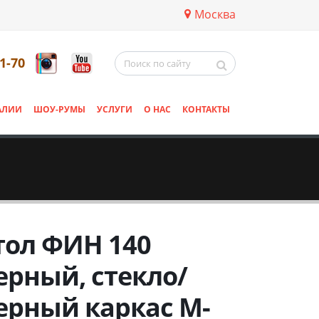
Москва
11-70
АЛИИ
ШОУ-РУМЫ
УСЛУГИ
О НАС
КОНТАКТЫ
тол ФИН 140
ерный, стекло/
ерный каркас М-