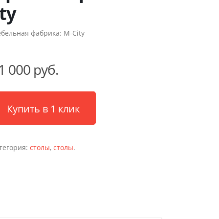
ty
бельная фабрика:
M-City
1 000 руб.
Купить в 1 клик
тегория:
столы
,
столы
.