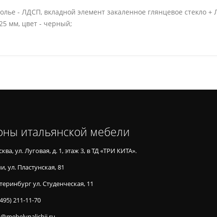
толье - ЛДСП, вкладной элемент закаленное глянцевое стекло +
25 мм, цвет - черный;
оны итальянской мебели
ква, ул. Луговая, д. 1, этаж 3, в ТД «ТРИ КИТА».
и, ул. Пластунская, 81
теринбург ул. Студенческая, 11
(495) 211-11-70
o@mebelvnalichii.ru