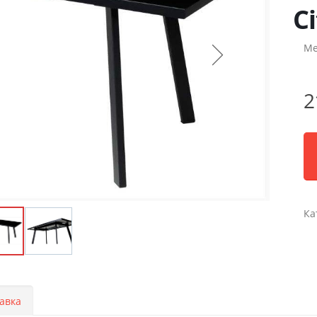
Ci
Ме
2
Ка
авка