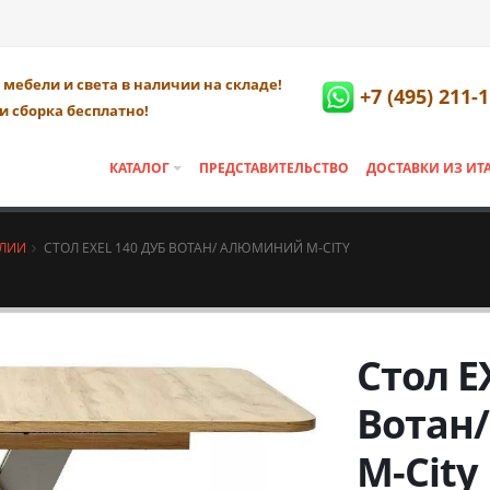
мебели и света в наличии на складе!
+7 (495) 211-
и сборка бесплатно!
КАТАЛОГ
ПРЕДСТАВИТЕЛЬСТВО
ДОСТАВКИ ИЗ ИТ
АЛИИ
СТОЛ EXEL 140 ДУБ ВОТАН/ АЛЮМИНИЙ М-CITY
Стол E
Вотан
М-City