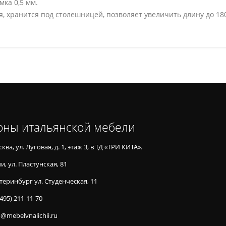
ка 0,5 мм.
я, хранится под столешницей, позволяет увеличить длину до 180
оны итальянской мебели
ква, ул. Луговая, д. 1, этаж 3, в ТД «ТРИ КИТА».
и, ул. Пластунская, 81
теринбург ул. Студенческая, 11
(495) 211-11-70
o@mebelvnalichii.ru