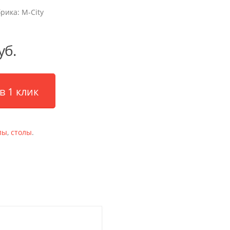
брика:
M-City
уб.
в 1 клик
лы
,
столы
.