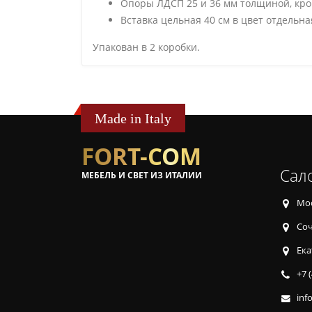
Опоры ЛДСП 25 и 36 мм толщиной, кром
Вставка цельная 40 см в цвет отдельна
Упакован в 2 коробки.
Made in Italy
FORT-COM
Сал
МЕБЕЛЬ И СВЕТ ИЗ ИТАЛИИ
Мос
Соч
Ека
+7 
inf