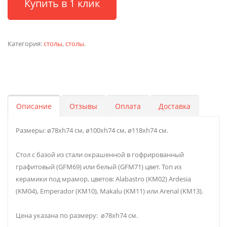
Купить в 1 клик
Категория:
столы
,
столы
.
Описание
Отзывы
Оплата
Доставка
Размеры: ø78xh74 см, ø100xh74 см, ø118xh74 см.
Стол с базой из стали окрашенной в гофрированный
графитовый (GFM69) или белый (GFM71) цвет. Топ из
керамики под мрамор, цветов: Alabastro (KM02) Ardesia
(KM04), Emperador (KM10), Makalu (KM11) или Arenal (KM13).
Цена указана по размеру: ø78xh74 см.