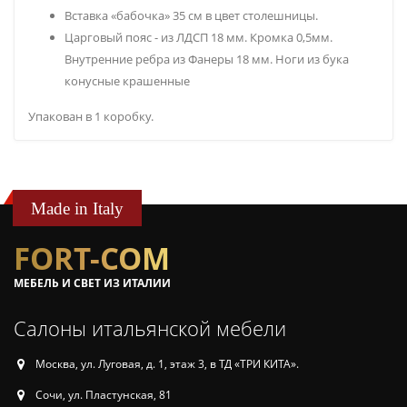
Вставка «бабочка» 35 см в цвет столешницы.
Царговый пояс - из ЛДСП 18 мм. Кромка 0,5мм.
Внутренние ребра из Фанеры 18 мм. Ноги из бука
конусные крашенные
Упакован в 1 коробку.
Made in Italy
FORT-COM
МЕБЕЛЬ И СВЕТ ИЗ ИТАЛИИ
Салоны итальянской мебели
Москва, ул. Луговая, д. 1, этаж 3, в ТД «ТРИ КИТА».
Сочи, ул. Пластунская, 81