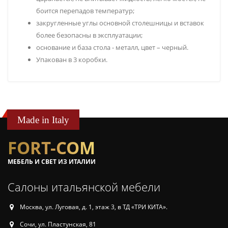
боится перепадов температур;
закругленные углы основной столешницы и вставок
более безопасны в эксплуатации;
основание и база стола - металл, цвет – черный.
Упакован в 3 коробки.
Made in Italy
FORT-COM
МЕБЕЛЬ И СВЕТ ИЗ ИТАЛИИ
Салоны итальянской мебели
Москва, ул. Луговая, д. 1, этаж 3, в ТД «ТРИ КИТА».
Сочи, ул. Пластунская, 81