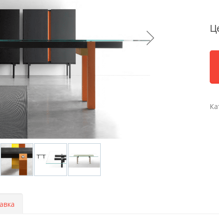
Ц
Ка
авка