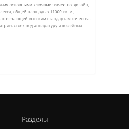
рьмя основными ключами: качество, дизайн,
екса, общей площадью 11000 кв. м.,
, отвечающей высоким стандартам качества.
итрин, стоек под аппаратуру и кофейных
Разделы