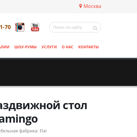
Москва
11-70
АЛИИ
ШОУ-РУМЫ
УСЛУГИ
О НАС
КОНТАКТЫ
аздвижной стол
lamingo
бельная фабрика:
Flai