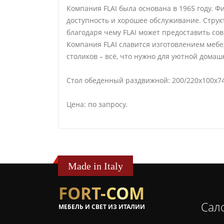
Компания FLAI была основана в 1965 году. 
доступность и хорошее обслуживание. Струк
благодаря чему FLAI может предоставить с
Компания FLAI славится изготовлением мебе
столиков – всё, что нужно для уютной дома
Стол обеденный раздвижной: 200/220х100х74
Цена: по запросу.
Made in Italy
FORT-COM
Сал
МЕБЕЛЬ И СВЕТ ИЗ ИТАЛИИ