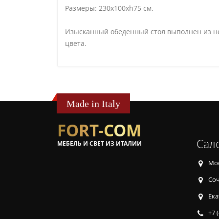
Размеры: 230х100хh75 см.
Изысканный обеденный стол выполнен из не
цвета.
Made in Italy
FORT-COM
Сал
МЕБЕЛЬ И СВЕТ ИЗ ИТАЛИИ
Мос
Соч
Ека
+7 