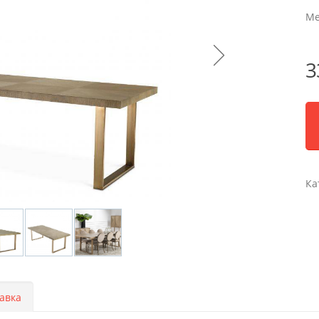
Ме
3
Ка
авка