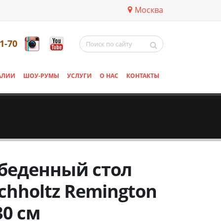
Москва
11-70
АЛИИ
ШОУ-РУМЫ
УСЛУГИ
О НАС
КОНТАКТЫ
беденный стол
ichholtz Remington
30 см