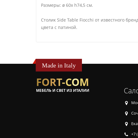
Размеры: ø 60х h74,5 см.
Столик Side Table Fiocchi от известного бр
цвета с патиной.
Made in Italy
FORT-COM
Сал
МЕБЕЛЬ И СВЕТ ИЗ ИТАЛИИ
Мос
Соч
Ека
+7 