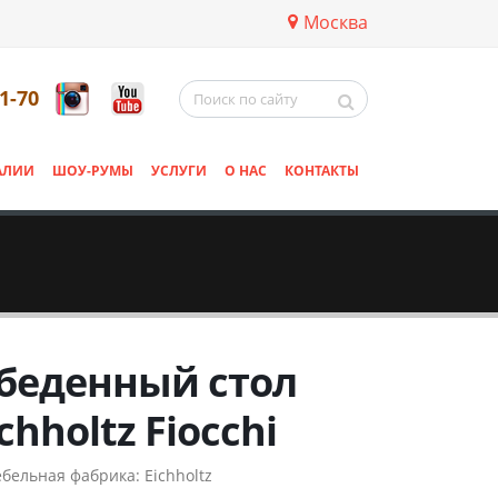
Москва
11-70
АЛИИ
ШОУ-РУМЫ
УСЛУГИ
О НАС
КОНТАКТЫ
беденный стол
chholtz Fiocchi
бельная фабрика:
Eichholtz