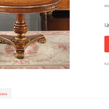
Ме
Ц
Ка
авка