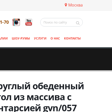
Москва
11-70
АЛИИ
ШОУ-РУМЫ
УСЛУГИ
О НАС
КОНТАКТЫ
руглый обеденный
тол из массива с
нтарсией gvn/057