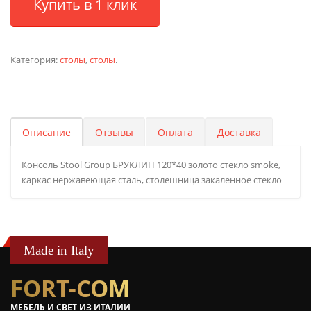
Купить в 1 клик
Категория:
столы
,
столы
.
Описание
Отзывы
Оплата
Доставка
Консоль Stool Group БРУКЛИН 120*40 золото стекло smoke,
каркас нержавеющая сталь, столешница закаленное стекло
Made in Italy
FORT-COM
МЕБЕЛЬ И СВЕТ ИЗ ИТАЛИИ