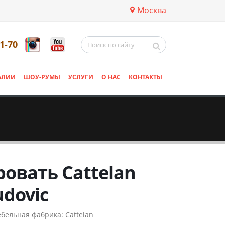
Москва
11-70
АЛИИ
ШОУ-РУМЫ
УСЛУГИ
О НАС
КОНТАКТЫ
ровать Cattelan
udovic
бельная фабрика:
Cattelan