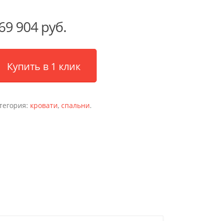
69 904 руб.
Купить в 1 клик
тегория:
кровати
,
спальни
.