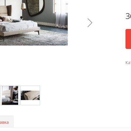
3
Ка
авка