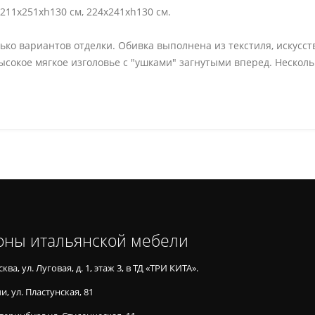
 211x251xh130 см, 224x241xh130 см.
лько вариантов отделки. Обивка выполнена из текстиля, искус
Высокое мягкое изголовье с "ушками" загнутыми вперед. Нескол
оны итальянской мебели
ква, ул. Луговая, д. 1, этаж 3, в ТД «ТРИ КИТА».
и, ул. Пластунская, 81