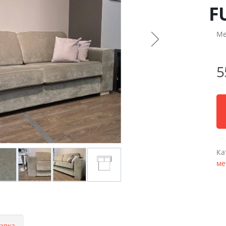
F
Ме
5
Ка
ме
авка