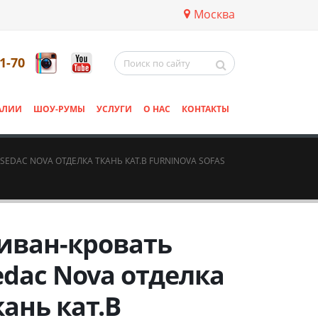
Москва
11-70
АЛИИ
ШОУ-РУМЫ
УСЛУГИ
О НАС
КОНТАКТЫ
SEDAC NOVA ОТДЕЛКА ТКАНЬ КАТ.B FURNINOVA SOFAS
иван-кровать
edac Nova отделка
кань кат.B