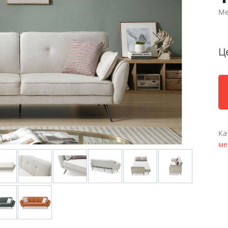
Ме
Ц
Ка
ме