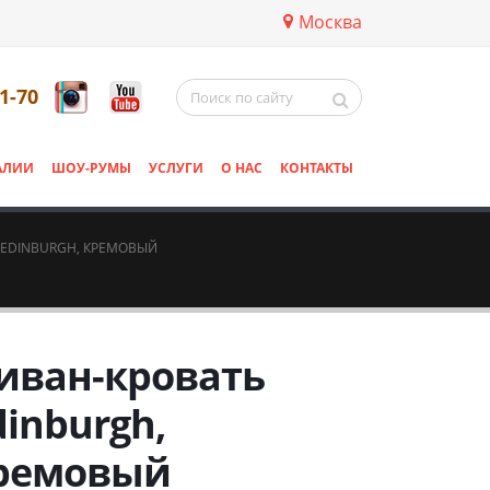
Москва
11-70
АЛИИ
ШОУ-РУМЫ
УСЛУГИ
О НАС
КОНТАКТЫ
 EDINBURGH, КРЕМОВЫЙ
иван-кровать
dinburgh,
ремовый