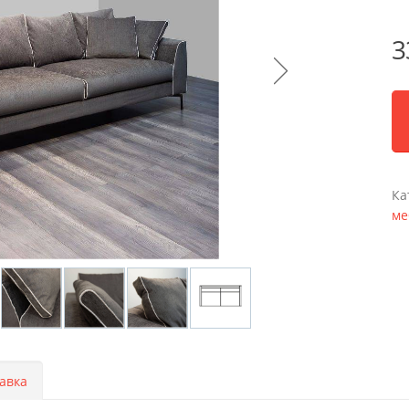
3
Ка
ме
авка