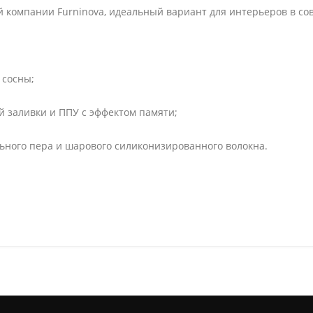
й компании Furninova, идеальный вариант для интерьеров в со
 сосны;
й заливки и ППУ с эффектом памяти;
ьного пера и шарового силиконизированного волокна.