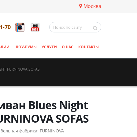
Москва
11-70
АЛИИ
ШОУ-РУМЫ
УСЛУГИ
О НАС
КОНТАКТЫ
GHT FURNINOVA SOFAS
иван Blues Night
URNINOVA SOFAS
бельная фабрика:
FURNINOVA