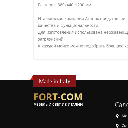
Размеры: 380х440 H200 мм.
Итальянская компания Artinox представляе
качества и функциональности.
Для изготовления использована нержавеющая
загрязнений.
К каждой мойке можно подобрать большое ко
Made in Italy
FORT-COM
Сал
МЕБЕЛЬ И СВЕТ ИЗ ИТАЛИИ
Мос
Соч