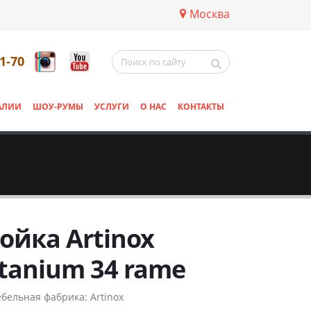
Москва
11-70
АЛИИ
ШОУ-РУМЫ
УСЛУГИ
О НАС
КОНТАКТЫ
ойка Artinox
itanium 34 rame
бельная фабрика:
Artinox