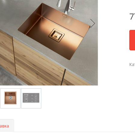
7
Ка
авка