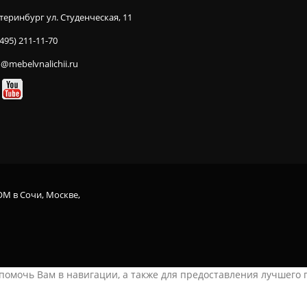
теринбург ул. Студенческая, 11
(495) 211-11-70
o@mebelvnalichii.ru
OM в Сочи, Москве,
ы помочь Вам в навигации, а также для предоставления лучшего