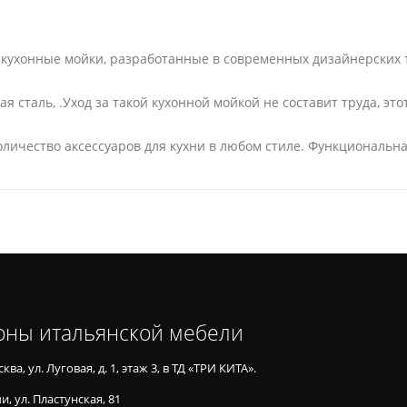
т кухонные мойки, разработанные в современных дизайнерских
 сталь, .Уход за такой кухонной мойкой не составит труда, эт
личество аксессуаров для кухни в любом стиле. Функциональна
оны итальянской мебели
ква, ул. Луговая, д. 1, этаж 3, в ТД «ТРИ КИТА».
и, ул. Пластунская, 81