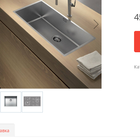
4
Ка
авка