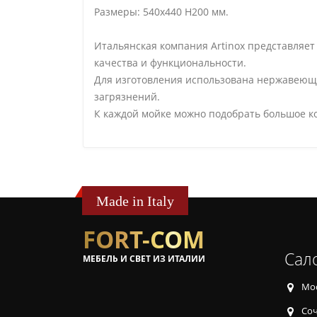
Размеры: 540х440 H200 мм.
Итальянская компания Artinox представляе
качества и функциональности.
Для изготовления использована нержавеющая
загрязнений.
К каждой мойке можно подобрать большое ко
Made in Italy
FORT-COM
Сал
МЕБЕЛЬ И СВЕТ ИЗ ИТАЛИИ
Мос
Соч