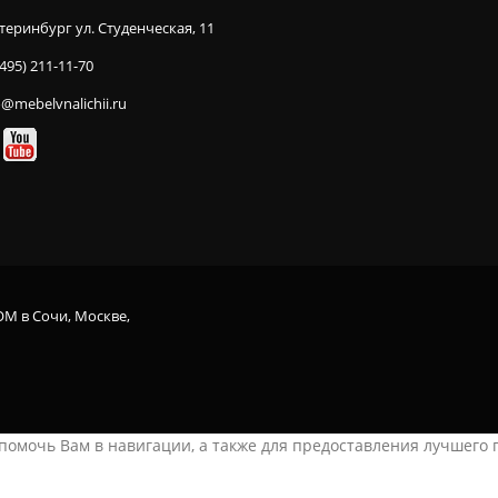
теринбург ул. Студенческая, 11
(495) 211-11-70
o@mebelvnalichii.ru
OM в Сочи, Москве,
ы помочь Вам в навигации, а также для предоставления лучшего