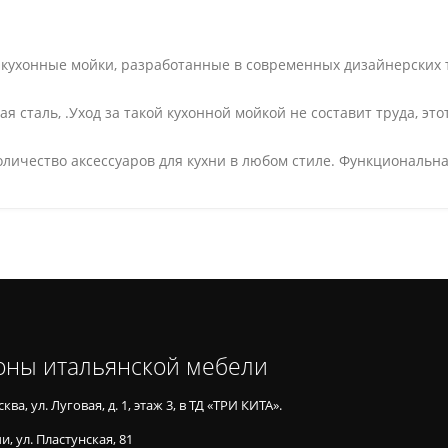
т кухонные мойки, разработанные в современных дизайнерских
 сталь, .Уход за такой кухонной мойкой не составит труда, эт
личество аксессуаров для кухни в любом стиле. Функциональна
оны итальянской мебели
ква, ул. Луговая, д. 1, этаж 3, в ТД «ТРИ КИТА».
и, ул. Пластунская, 81