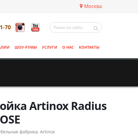
Москва
11-70
АЛИИ
ШОУ-РУМЫ
УСЛУГИ
О НАС
КОНТАКТЫ
ойка Artinox Radius
OSE
бельная фабрика:
Artinox