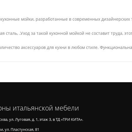
т кухонные мойки, разработанные в современных дизайнерских
 сталь, .Уход за такой кухонной мойкой не составит труда, эт
личество аксессуаров для кухни в любом стиле. Функциональна
оны итальянской мебели
ква, ул. Луговая, д. 1, этаж 3, в ТД «ТРИ КИТА».
и, ул. Пластунская, 81