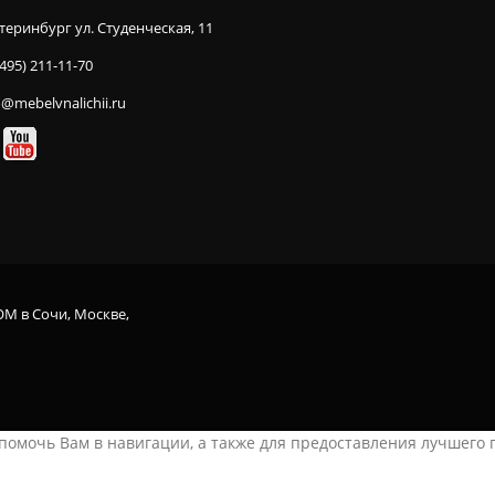
теринбург ул. Студенческая, 11
(495) 211-11-70
o@mebelvnalichii.ru
OM в Сочи, Москве,
ы помочь Вам в навигации, а также для предоставления лучшего