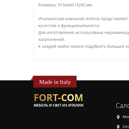
Размеры: 810х440 H200 мм.
Итальянская компания Artinox представляе
качества и функциональности.
Для изготовления использована нержавеющая
загрязнений.
К каждой мойке можно подобрать большое ко
Made in Italy
FORT-COM
Сал
МЕБЕЛЬ И СВЕТ ИЗ ИТАЛИИ
Мос
Соч