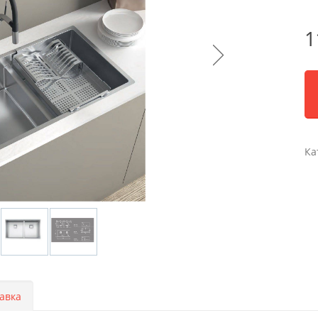
1
Ка
авка