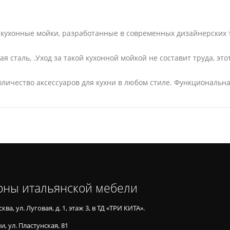
т кухонные мойки, разработанные в современных дизайнерских
 сталь, .Уход за такой кухонной мойкой не составит труда, эт
личество аксессуаров для кухни в любом стиле. Функциональна
оны итальянской мебели
ква, ул. Луговая, д. 1, этаж 3, в ТД «ТРИ КИТА».
и, ул. Пластунская, 81