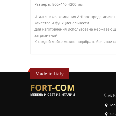
Размеры: 800х440 H200 мм.
Итальянская компания Artinox представляе
качества и функциональности.
Для изготовления использована нержавеющая
загрязнений.
К каждой мойке можно подобрать большое ко
Made in Italy
FORT-COM
Сал
МЕБЕЛЬ И СВЕТ ИЗ ИТАЛИИ
Мос
Соч