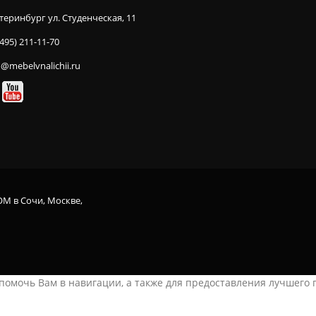
теринбург ул. Студенческая, 11
(495) 211-11-70
o@mebelvnalichii.ru
OM в Сочи, Москве,
ы помочь Вам в навигации, а также для предоставления лучшего