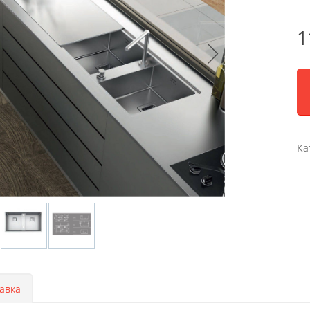
1
Ка
авка