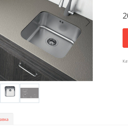
2
Ка
авка