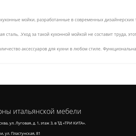
т кухонные мойки, разработанные в современных дизайнерских
 сталь, .Уход за такой кухонной мойкой не составит труда, эт
личество аксессуаров для кухни в любом стиле. Функциональна
оны итальянской мебели
ква, ул. Луговая, д. 1, этаж 3, в ТД «ТРИ КИТА».
и, ул. Пластунская, 81