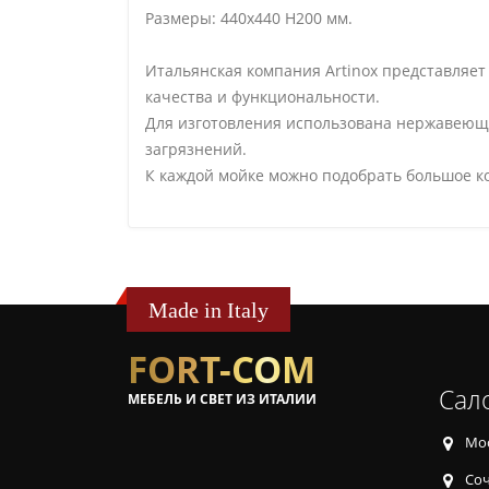
Размеры: 440х440 H200 мм.
Итальянская компания Artinox представляе
качества и функциональности.
Для изготовления использована нержавеющая
загрязнений.
К каждой мойке можно подобрать большое ко
Made in Italy
FORT-COM
Сал
МЕБЕЛЬ И СВЕТ ИЗ ИТАЛИИ
Мос
Соч