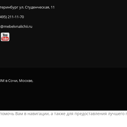
теринбург ул. Студенческая, 11
(495) 211-11-70
o@mebelvnalichii.ru
OM в Сочи, Москве,
ы помочь Вам в навигации, а также для предоставления лучшего